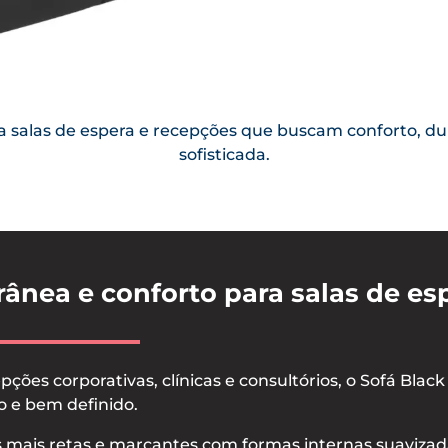
ara salas de espera e recepções que buscam conforto, d
sofisticada.
ânea e conforto para salas de es
pções corporativas, clínicas e consultórios, o Sofá Bla
 e bem definido.
s mais retas e marcantes com formas internas suavizada