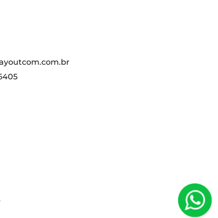
ayoutcom.com.br
-6405
6